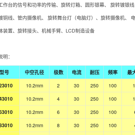
工作台的信号和功率的传输、旋转灯箱、圆形银幕、 旋转镀银线
镀铜线、管内摄像机、 旋转舞台灯（电脑灯）、旋转摄像机、 
体装置、旋转接头、机械手臂、LCD制造设备
说明：
型号
中空孔径
极数
电流
耐压
频率
最
23010
10.2mm
2
30
250
100
43010
10.2mm
4
30
250
100
63010
10.2mm
6
30
250
100
83010
10.2mm
8
30
250
100