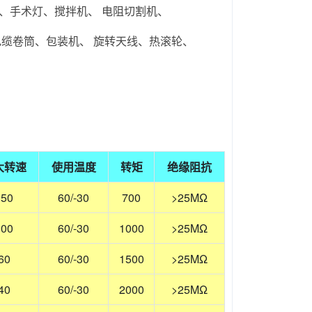
、手术灯、搅拌机、 电阻切割机、
电缆卷筒、包装机、 旋转天线、热滚轮、
大转速
使用温度
转矩
绝缘阻抗
150
60/-30
700
>25MΩ
100
60/-30
1000
>25MΩ
60
60/-30
1500
>25MΩ
40
60/-30
2000
>25MΩ