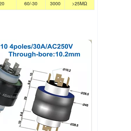
20
60/-30
3000
>25MΩ