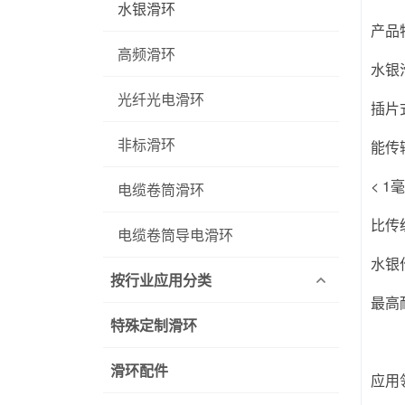
水银滑环
产品
高频滑环
水银
光纤光电滑环
插片
非标滑环
能传
< 
电缆卷筒滑环
比传
电缆卷筒导电滑环
水银
按行业应用分类
最高
特殊定制滑环
滑环配件
应用