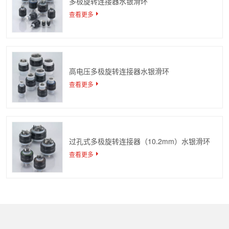
多极旋转连接器水银滑环
查看更多
高电压多极旋转连接器水银滑环
查看更多
过孔式多极旋转连接器（10.2mm）水银滑环
查看更多