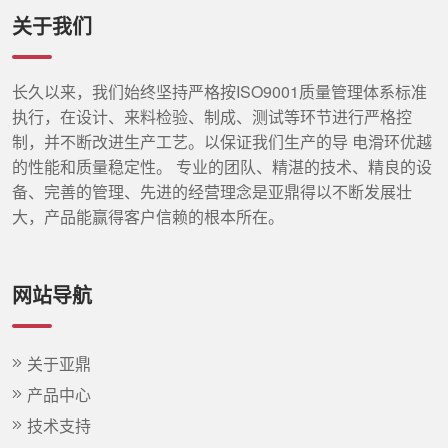
关于我们
长久以来，我们始终坚持严格按ISO9001质量管理体系标准
执行，在设计、来料检验、制成、测试等环节进行严格控
制，并不断改进生产工艺。以保证我们生产的导 电滑环优越
的性能和质量稳定性。 专业的团队、精湛的技术、精良的设
备、完善的管理、先进的经营理念是亚鼎得以不断发展壮
大，产品能赢得客户信赖的根本所在。
网站导航
关于亚鼎
产品中心
技术支持