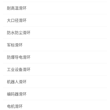
耐高温滑环
大口径滑环
防水防尘滑环
军标滑环
防爆导电滑环
工业设备滑环
机器人滑环
编码器滑环
电机滑环