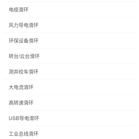
电缆滑环
风力导电滑环
环保设备滑环
转台/云台滑环
测井绞车滑环
大电流滑环
高转速滑环
USB导电滑环
工业总线滑环