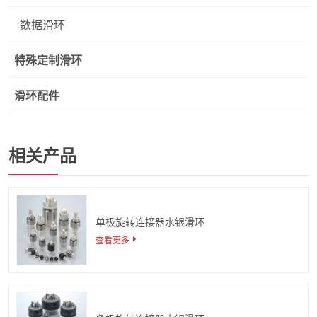
数据滑环
特殊定制滑环
滑环配件
相关产品
单极旋转连接器水银滑环
查看更多