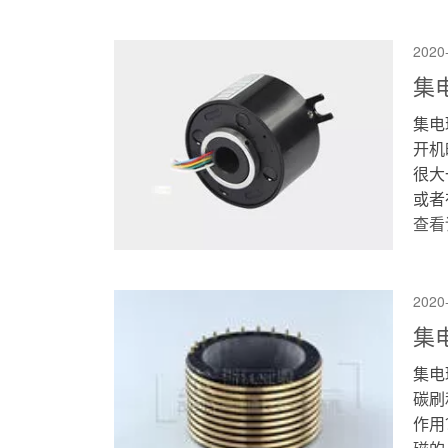
2020
集
集电
开机
很大
或者
查看
2020
集
集电
碳刷
作用