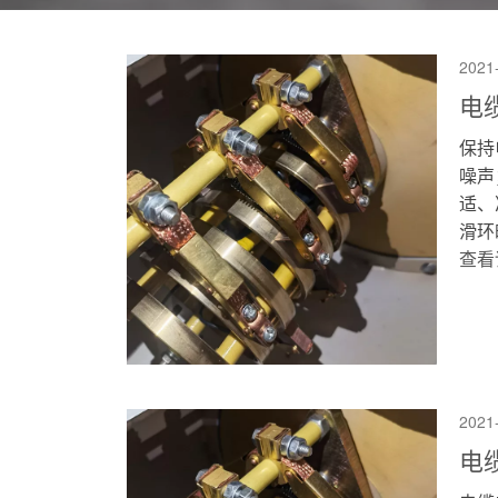
2021
电
保持
噪声
适、
滑环
查看
2021
电