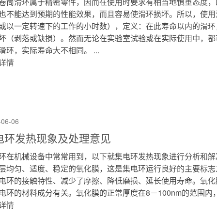
卷筒滑环属于精密零件，因而在使用时要求有相当地慎重态度，
也不能达到预期的性能效果，而且容易使滑环损坏。所以，使用
或以一定转速下的工作的小时数），定义：在此寿命以内的滑环
坏（剥落或缺损）。然而无论在实验室试验或在实际使用中，都
滑环，实际寿命大不相同。 ...
详情
-06-06
电环发热现象及处理意见
环在机械设备中常常用到，以下就集电环发热现象进行分析和解
层均匀、适度、稳定的氧化膜，这是集电环运行良好的主要标志
电环的接触特性、减少了摩擦、降低磨损、延长使用寿命。氧化
电环的材料成分有关。氧化膜的正常厚度在8－100nm的范围内，一般
详情