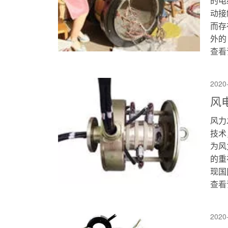
的电
动接
而存
外的 .
查看
2020
风
风力
技术
为风
的重
现国民
查看
2020