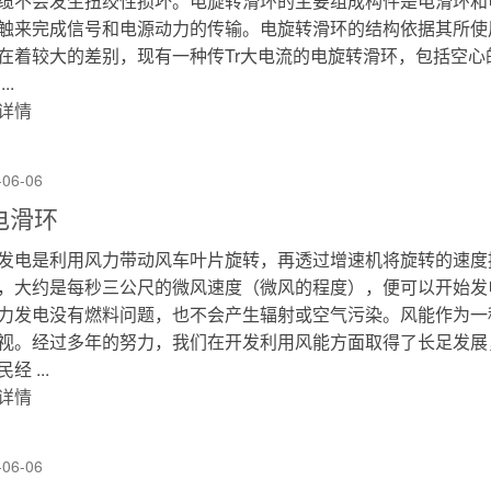
缆不会发生扭绞性损坏。电旋转滑环的主要组成构件是电滑环和
触来完成信号和电源动力的传输。电旋转滑环的结构依据其所使
在着较大的差别，现有一种传Tr大电流的电旋转滑环，包括空
..
详情
-06-06
电滑环
发电是利用风力带动风车叶片旋转，再透过增速机将旋转的速度
，大约是每秒三公尺的微风速度（微风的程度），便可以开始发
力发电没有燃料问题，也不会产生辐射或空气污染。风能作为一
视。经过多年的努力，我们在开发利用风能方面取得了长足发展
经 ...
详情
-06-06