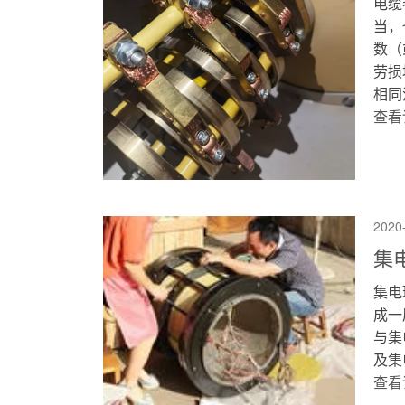
电缆
当，
数（
劳损
相同
查看
2020
集
集电
成一
与集
及集
查看