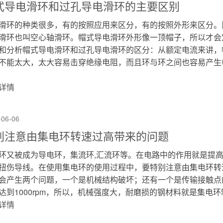
式导电滑环和过孔导电滑环的主要区别
滑环的种类很多，有的按照应用来区分，有的按照外形来区分。
滑环也叫空心轴滑环。帽式导电滑环外形像一顶帽子，所以才会
和分析帽式导电滑环和过孔导电滑环的区分：从额定电流来讲，
不能太大，太大容易击穿绝缘电阻，而且环与环之间也容易产生
详情
-06-06
别注意由集电环转速过高带来的问题
环又被成为导电环，集流环,汇流环等。在电路中的作用就是提高
扭伤导线。在使用集电环的使用过程中，要特别注意由集电环转
会产生两个问题，一个是机械结构破坏；还有一个是传输接触点
达到1000rpm，所以，机械强度大，耐磨损的钢材料就是集电环制
详情