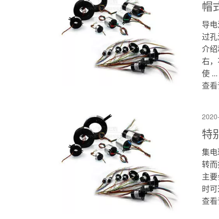
帽
导电
过孔
介绍
右，
使 ...
查看
2020
特
集电
转而
主要
时可
查看