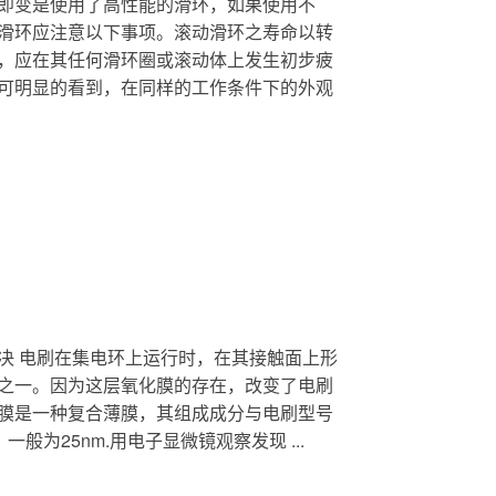
即变是使用了高性能的滑环，如果使用不
滑环应注意以下事项。滚动滑环之寿命以转
，应在其任何滑环圈或滚动体上发生初步疲
可明显的看到，在同样的工作条件下的外观
决 电刷在集电环上运行时，在其接触面上形
之一。因为这层氧化膜的存在，改变了电刷
膜是一种复合薄膜，其组成成分与电刷型号
为25nm.用电子显微镜观察发现 ...