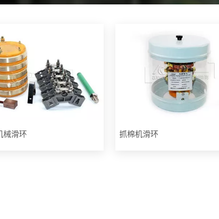
机械滑环
抓棉机滑环