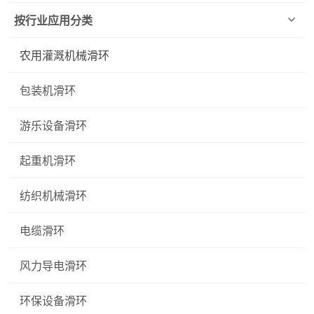
按行业应用分类
农用灌溉机械滑环
包装机滑环
游乐设备滑环
起重机滑环
纺织机械滑环
电缆滑环
风力导电滑环
环保设备滑环