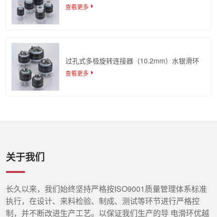
查看更多
过孔式多极旋转连接器（10.2mm）水银滑环
查看更多
关于我们
长久以来，我们始终坚持严格按ISO9001质量管理体系标准
执行，在设计、来料检验、制成、测试等环节进行严格控
制，并不断改进生产工艺。以保证我们生产的导 电滑环优越