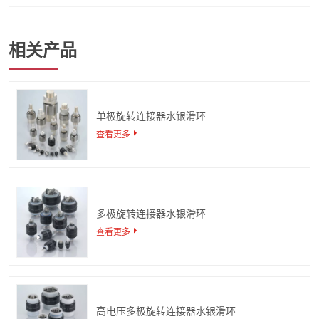
相关产品
单极旋转连接器水银滑环
查看更多
多极旋转连接器水银滑环
查看更多
高电压多极旋转连接器水银滑环