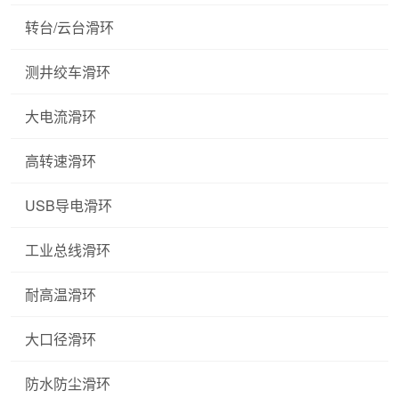
转台/云台滑环
测井绞车滑环
大电流滑环
高转速滑环
USB导电滑环
工业总线滑环
耐高温滑环
大口径滑环
防水防尘滑环