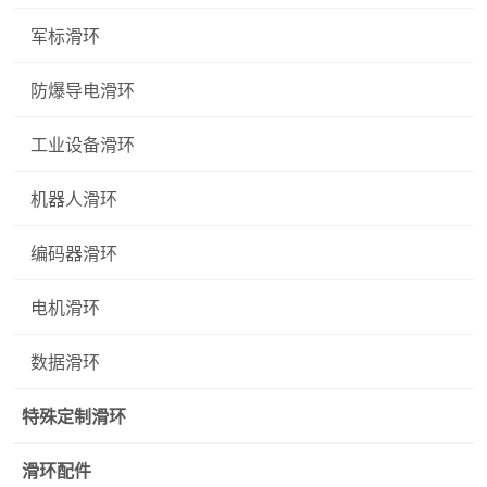
军标滑环
防爆导电滑环
工业设备滑环
机器人滑环
编码器滑环
电机滑环
数据滑环
特殊定制滑环
滑环配件