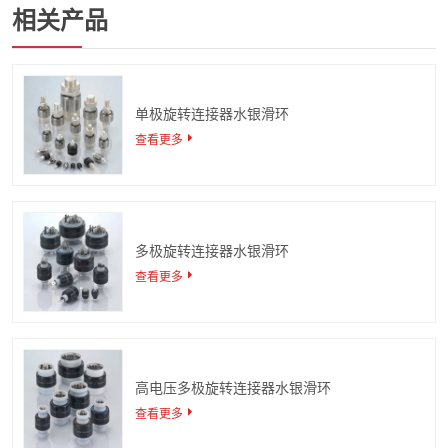
相关产品
单极旋转连接器水银滑环
查看更多
多极旋转连接器水银滑环
查看更多
高电压多极旋转连接器水银滑环
查看更多