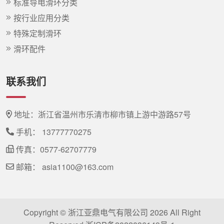
标准导电滑环分类
按行业应用分类
特殊定制滑环
滑环配件
联系我们
地址：浙江省温州市乐清市柳市镇上游中游路57号
手机：
13777770275
传真：0577-62707779
邮箱：
asia1100@163.com
Copyright © 浙江亚鼎电气有限公司 2026 All Right