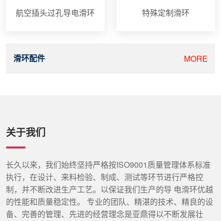
航空插头过孔导电滑环
特殊定制滑环
MORE
滑环配件
关于我们
长久以来，我们始终坚持严格按ISO9001质量管理体系标准
执行，在设计、来料检验、制成、测试等环节进行严格控
制，并不断改进生产工艺。以保证我们生产的导 电滑环优越
的性能和质量稳定性。 专业的团队、精湛的技术、精良的设
备、完善的管理、先进的经营理念是亚鼎得以不断发展壮